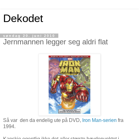
Dekodet
søndag 20. juni 2010
Jernmannen legger seg aldri flat
Så var den da endelig ute på DVD,
Iron Man-serien
fra
1994.
Kanskje egentlig ikke det
aller
største høydepunktet i