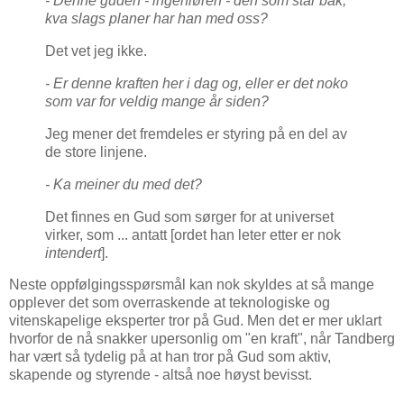
- Denne guden - ingeniøren - den som står bak,
kva slags planer har han med oss?
Det vet jeg ikke.
- Er denne kraften her i dag og, eller er det noko
som var for veldig mange år siden?
Jeg mener det fremdeles er styring på en del av
de store linjene.
- Ka meiner du med det?
Det finnes en Gud som sørger for at universet
virker, som ... antatt [ordet han leter etter er nok
intendert
].
Neste oppfølgingsspørsmål kan nok skyldes at så mange
opplever det som overraskende at teknologiske og
vitenskapelige eksperter tror på Gud. Men det er mer uklart
hvorfor de nå snakker upersonlig om "en kraft", når Tandberg
har vært så tydelig på at han tror på Gud som aktiv,
skapende og styrende - altså noe høyst bevisst.