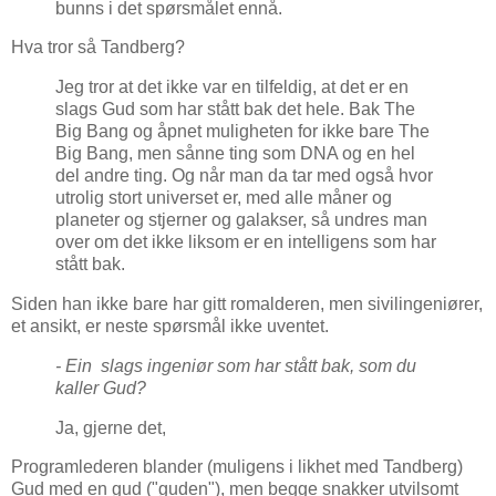
bunns i det spørsmålet ennå.
Hva tror så Tandberg?
Jeg tror at det ikke var en tilfeldig, at det er en
slags Gud som har stått bak det hele. Bak The
Big Bang og åpnet muligheten for ikke bare The
Big Bang, men sånne ting som DNA og en hel
del andre ting. Og når man da tar med også hvor
utrolig stort universet er, med alle måner og
planeter og stjerner og galakser, så undres man
over om det ikke liksom er en intelligens som har
stått bak.
Siden han ikke bare har gitt romalderen, men sivilingeniører,
et ansikt, er neste spørsmål ikke uventet.
- Ein slags ingeniør som har stått bak, som du
kaller Gud?
Ja, gjerne det,
Programlederen blander (muligens i likhet med Tandberg)
Gud med en gud ("guden"), men begge snakker utvilsomt