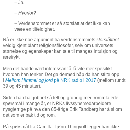
– Ja.
– Hvorfor?
– Verdensrommet er så storslått at det ikke kan
være en tilfeldighet.
Nå er ikke noe argument fra verdensrommets
storslåtthet
veldig kjent blant religionsfilosofer, selv om universets
størrelse og egenskaper kan tale til manges intuisjon og
ærefrykt.
Men det hadde vært interessant å få vite mer spesifikt
hvordan han tenker. Det ga dermed håp da han stilte opp
i
Mellom Himmel og jord
på NRK radio i 2017
(mellom rundt
39 og 45 minutter).
Siden han har jobbet så tett og grundig med romrelaterte
spørsmål i mange år, er NRKs livssynsmedarbeidere
nysgjerrige på hva den 85-årige Erik Tandberg har å si om
det som er bak tid og rom.
På spørsmål fra Camilla Tjønn Thingvoll legger han ikke